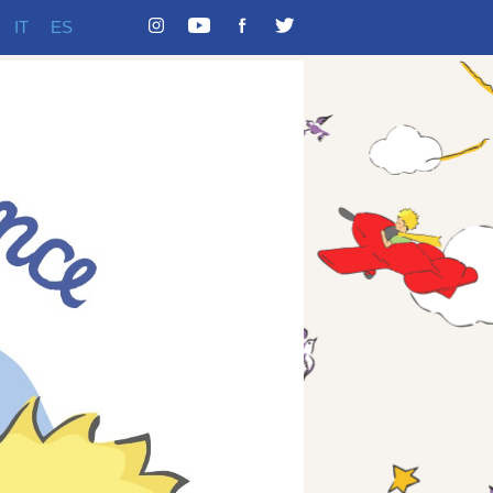
IT
ES